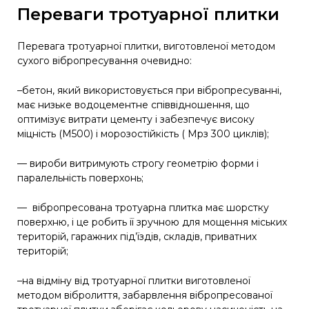
Переваги тротуарної плитки
Перевага тротуарної плитки, виготовленої методом
сухого вібропресування очевидно:
–бетон, який використовується при вібропресуванні,
має низьке водоцементне співвідношення, що
оптимізує витрати цементу і забезпечує високу
міцність (М500) і морозостійкість ( Мрз 300 циклів);
— вироби витримують строгу геометрію форми і
паралельність поверхонь;
— вібропресована тротуарна плитка має шорстку
поверхню, і це робить її зручною для мощення міських
територій, гаражних під’їздів, складів, приватних
територій;
–на відміну від тротуарної плитки виготовленої
методом вібролиття, забарвлення вібропресованої