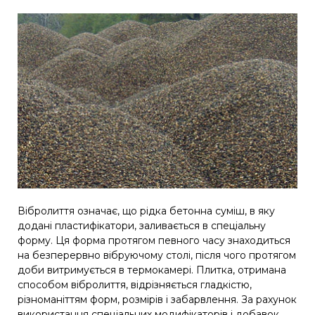
Вібролиття означає, що рідка бетонна суміш, в яку
додані пластифікатори, заливається в спеціальну
форму. Ця форма протягом певного часу знаходиться
на безперервно вібруючому столі, після чого протягом
доби витримується в термокамері. Плитка, отримана
способом вібролиття, відрізняється гладкістю,
різноманіттям форм, розмірів і забарвлення. За рахунок
використання спеціальних модифікаторів і добавок