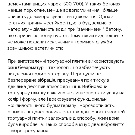
цементами вищих марок (500-700). У таких бетонах
менше пор, отже, менше водопоглинання і більше
стійкість до заморожування-відтаювання. Одна з
істотних причин нестійкості цього будівельного
матеріалу – діяльність води при “зачинненні” бетону,
що спричиняє появу пустот. Тому такий вид покриття
не може похвалитися значним терміном служби і
зовнішньою естетичністю.
При виготовленні тротуарної плитки використовують
різні безарматурні технології, що забезпечують
видалення води з матеріалу. Передусім це
безперервна вібрація, пресування при тиску в
декілька десятків атмосфер і інші. Вибираючи
тротуарну плитку важливо не лише звертати увагу на її
колір і форму, але і враховувати функціональні
можливості цього будматеріалу : морозостійкість,
міцність, водонепроникність і так далі. Багато якостей
тротуарної плитки залежать від способу, яким вона
була вироблена. Таких способів існує два: вібролиття
і вібропресування.