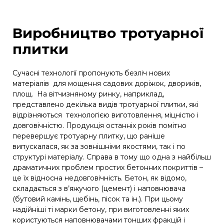
Виробництво тротуарної
плитки
Сучасні технології пропонують безліч нових
матеріалів для мощення садових доріжок, двориків,
площ. На вітчизняному ринку, наприклад,
представлено декілька видів тротуарної плитки, які
відрізняються технологією виготовлення, міцністю і
довговічністю. Продукція останніх років помітно
перевершує тротуарну плитку, що раніше
випускалася, як за зовнішніми якостями, так і по
структурі матеріалу. Справа в тому що одна з найбільш
драматичних проблем простих бетонних покриттів –
це їх відносна недовговічність. Бетон, як відомо,
складається з в’яжучого (цемент) і наповнювача
(бутовий камінь, щебінь, пісок та ін.). При цьому
надійніші ті марки бетону, при виготовленні яких
користуються наповнювачами тонших фракцій і