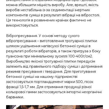
можна збільшити міцність виробу. Але, врешті, якість
виробів нестабільна із-за седиментації інертних
компонентів суміші в результаті вібрації на вібростолі.
Ця технологія в розвинених країнах фактично не
використовується.
Вібропресування. У основі методу сухого
вібропресування – виготовлення тротуарної плитки
шляхом ущільнення напівсухої бетонної суміші в
результаті роботи вібраторів, а також пригруза з боку
пуансона при мінімальному зусиллі 100-400г/см2.
Виробництво якісної тротуарної плитки передусім
залежить від правильного підбору суміші і дотримання
режимів пресування і твердіння. Для приготування
бетонної суміші на нашому підприємстві
застосовується портландцемент марки 500, пісок
фракції 1,5-1,7 мм. Для отримання продукції різної
кольорової гамми застосовуються імпортні неорганічні
барвники.