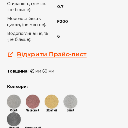
Стираність, г/см кв.
0.7
(не більше):
Морозостійкість
F200
циклів, (не менше):
Водопоглинання, %
6
(не більше):
Відкрити Прайс-лист
Товщина:
45 мм 60 мм
Кольори:
Сірий
Червоний
Жовтий
Білий